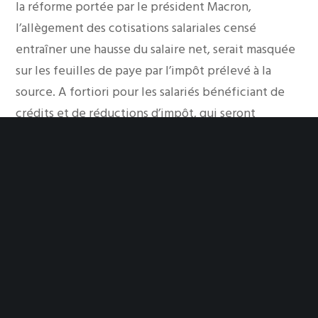
la réforme portée par le président Macron,
l’allègement des cotisations salariales censé
entraîner une hausse du salaire net, serait masquée
sur les feuilles de paye par l’impôt prélevé à la
source. A fortiori pour les salariés bénéficiant de
crédits et de réductions d’impôt, qui seront
remboursés en septembre de chaque année par
l’administration fiscale…”
Source : Sandra Mathorel | Les
Echos.fr
|
investir.fr
|
Le 07/06/17 | lien de
l’article
|