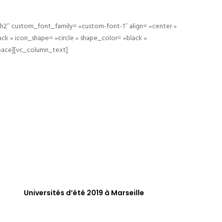
h2″ custom_font_family= »custom-font-1″ align= »center »
 » icon_shape= »circle » shape_color= »black »
space][vc_column_text]
Universités d’été 2019 à Marseille