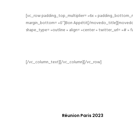
[vc_row padding_top_multiplier= »6x » padding_bottom_mu
margin_bottom= »0″]Bon Appétit[/movedo_title][movedo_em
shape_type= »outline » align= »center » twitter_url= »# »
[/vc_column_text][/vc_column][/vc_row]
Réunion Paris 2023