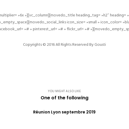
ltiplier= »6x »][vc_column][movedo_title heading_tag= »h2″ heading= »
pty_space][movedo_social_links icon_size= »small » icon_color= »black
 facebook_url= »# » pinterest_url= »# » flickr_url= »# »][movedo_empty_
Copyrights © 2016 All Rights Reserved By Gousti
YOU MIGHT ALSO LIKE
One of the following
Réunion Lyon septembre 2019